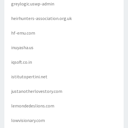
greylogic.uswp-admin
heirhunters-association.org.uk
hf-emu.com
inuyasha.us
iqsoft.co.in
istitutopertini.net
justanotherlovestory.com
lemondedeslions.com
lowvisionary.com