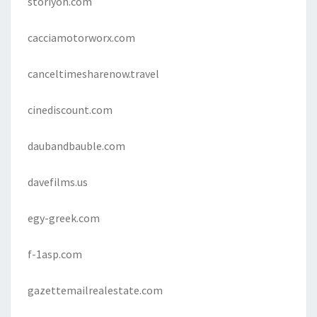
storiyoh.com
cacciamotorworx.com
canceltimesharenow.travel
cinediscount.com
daubandbauble.com
davefilms.us
egy-greek.com
f-1asp.com
gazettemailrealestate.com