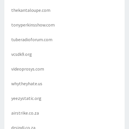
thekantaloupe.com
tonyperkinsshow.com
tuberadioforum.com
vcsdk9.org
videoprosys.com
whytheyhate.us
yeezystatic.org
airstrike.co.za
drsindi.co.za