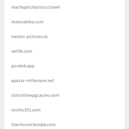
machupicchutours.travel
maicoakiba.com
naruto-pictures.us
net9k.com
pondok.app
quazar-millenium.net
slotonlinepgcasino.com
techtv101.com
thechronicleindia.com