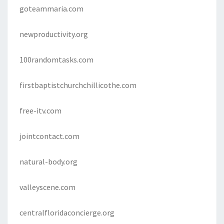
goteammaria.com
newproductivity.org
100randomtasks.com
firstbaptistchurchchillicothe.com
free-itv.com
jointcontact.com
natural-body.org
valleyscene.com
centralfloridaconcierge.org