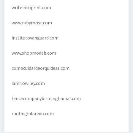
writeintoprint.com
www.rubyroost.com
institutovanguard.com
www.shopmodab.com
comocuidardeorquideas.com
iamriowiley.com
fencecompanybirminghamal.com
roofinginlaredo.com