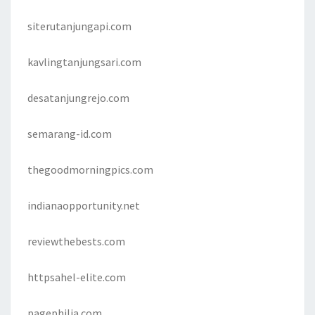
siterutanjungapi.com
kavlingtanjungsari.com
desatanjungrejo.com
semarang-id.com
thegoodmorningpics.com
indianaopportunity.net
reviewthebests.com
httpsahel-elite.com
pagephilia.com