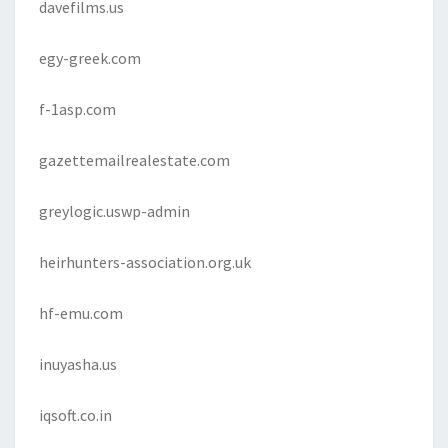
davefilms.us
egy-greek.com
f-1asp.com
gazettemailrealestate.com
greylogic.uswp-admin
heirhunters-association.org.uk
hf-emu.com
inuyasha.us
iqsoft.co.in