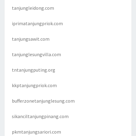
tanjungleidong.com
iprimatanjungpriok.com
tanjungsawit.com
tanjunglesungvilla.com
tntanjungputing.org
kkptanjungpriok.com
bufferzonetanjunglesung.com
sikanciltanjungpinang.com
pkmtanjungsariori.com