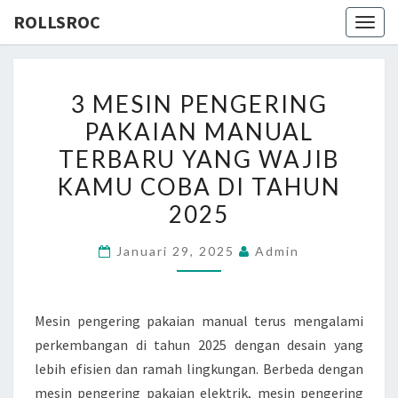
ROLLSROC
Togg
navig
3
3 MESIN PENGERING
MESIN
PAKAIAN MANUAL
PENGERING
TERBARU YANG WAJIB
PAKAIAN
MANUAL
KAMU COBA DI TAHUN
TERBARU
2025
YANG
WAJIB
Januari 29, 2025
Admin
KAMU
COBA
Mesin pengering pakaian manual terus mengalami
DI
perkembangan di tahun 2025 dengan desain yang
TAHUN
lebih efisien dan ramah lingkungan. Berbeda dengan
2025
mesin pengering pakaian elektrik, mesin pengering