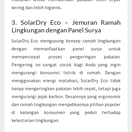
kering dan lebih higienis.
3. SolarDry Eco – Jemuran Ramah
Lingkungan dengan Panel Surya
SolarDry Eco mengusung konsep ramah lingkungan
dengan memanfaatkan panel surya untuk
mempercepat proses pengeringan pakaian.
Pengering ini sangat cocok bagi Anda yang ingin
mengurangi konsumsi listrik di rumah. Dengan
menggunakan energi matahari, SolarDry Eco tidak
hanya mengeringkan pakaian lebih cepat, tetapi juga
mengurangi jejak karbon. Desainnya yang ergonomis
dan ramah lingkungan menjadikannya pilihan populer
di kalangan konsumen yang peduli terhadap
kelestarian lingkungan.