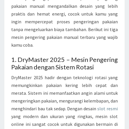
pakaian manual mengandalkan desain yang lebih
praktis dan hemat energi, cocok untuk kamu yang
ingin mempercepat proses pengeringan pakaian
tanpa mengeluarkan biaya tambahan. Berikut ini tiga
mesin pengering pakaian manual terbaru yang wajib
kamu coba.
1. DryMaster 2025 – Mesin Pengering
Pakaian dengan Sistem Rotasi
DryMaster 2025 hadir dengan teknologi rotasi yang
memungkinkan pakaian kering lebih cepat dan
merata. Sistem ini memanfaatkan angin alami untuk
mengeringkan pakaian, mengurangi kelembapan, dan
menghindari bau tak sedap. Dengan desain
slot resmi
yang modern dan ukuran yang ringkas, mesin slot
online ini sangat cocok untuk digunakan bermain di