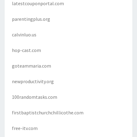
latestcouponportal.com
parentingplus.org
calvinluo.us
hop-cast.com
goteammaria.com
newproductivity.org
100randomtasks.com
firstbaptistchurchchillicothe.com
free-itv.com