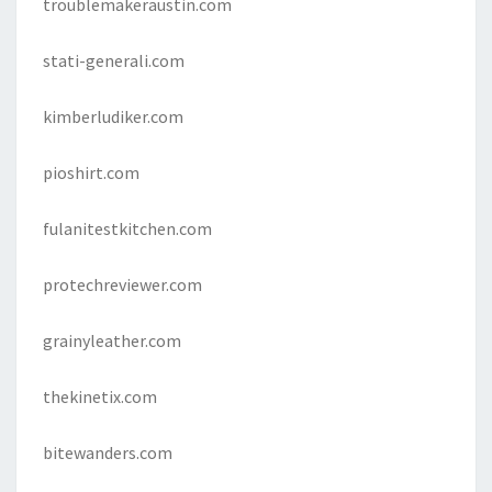
troublemakeraustin.com
stati-generali.com
kimberludiker.com
pioshirt.com
fulanitestkitchen.com
protechreviewer.com
grainyleather.com
thekinetix.com
bitewanders.com