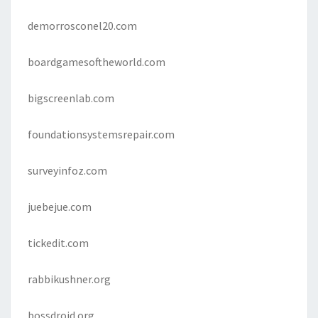
demorrosconel20.com
boardgamesoftheworld.com
bigscreenlab.com
foundationsystemsrepair.com
surveyinfoz.com
juebejue.com
tickedit.com
rabbikushner.org
bossdroid.org