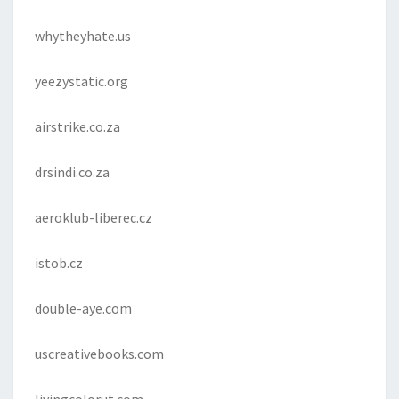
whytheyhate.us
yeezystatic.org
airstrike.co.za
drsindi.co.za
aeroklub-liberec.cz
istob.cz
double-aye.com
uscreativebooks.com