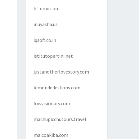
hf-emu.com
inuyasha.us
iqsoft.co.in
istitutopertini.net
justanotherlovestory.com
lemondedeslions.com
lowvisionary.com
machupicchutours.travel
maicoakiba.com