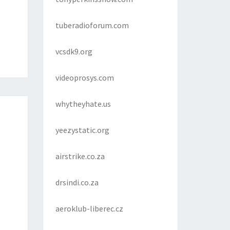
tuberadioforum.com
vcsdk9.org
videoprosys.com
whytheyhate.us
yeezystatic.org
airstrike.co.za
drsindi.co.za
aeroklub-liberec.cz