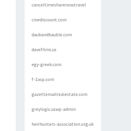
canceltimesharenow.travel
cinediscount.com
daubandbauble.com
davefilms.us
egy-greek.com
f-1asp.com
gazettemailrealestate.com
greylogic.uswp-admin
heirhunters-association.org.uk