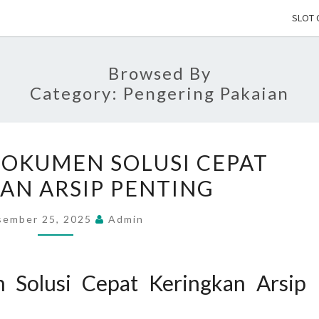
SLOT 
Browsed By
Category:
Pengering Pakaian
PENGERING
OKUMEN SOLUSI CEPAT
DOKUMEN
AN ARSIP PENTING
SOLUSI
CEPAT
sember 25, 2025
Admin
KERINGKAN
ARSIP
PENTING
 Solusi Cepat Keringkan Arsip