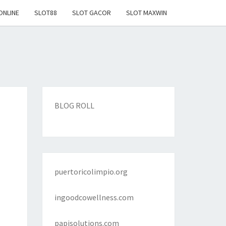
ONLINE
SLOT88
SLOT GACOR
SLOT MAXWIN
BLOG ROLL
puertoricolimpio.org
ingoodcowellness.com
papisolutions.com