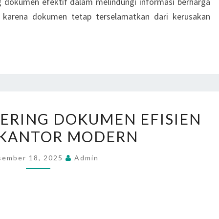
ng dokumen efektif dalam melindungi informasi berharga
 karena dokumen tetap terselamatkan dari kerusakan
PANDUAN
ERING DOKUMEN EFISIEN
PENGERING
 KANTOR MODERN
DOKUMEN
EFISIEN
sember 18, 2025
Admin
UNTUK
KANTOR
MODERN
ng Dokumen Efisien Untuk