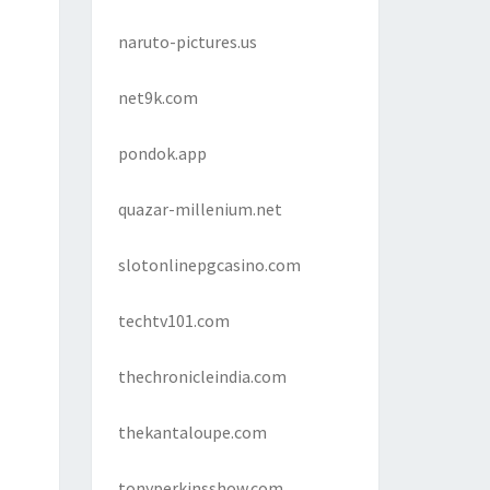
naruto-pictures.us
net9k.com
pondok.app
quazar-millenium.net
slotonlinepgcasino.com
techtv101.com
thechronicleindia.com
thekantaloupe.com
tonyperkinsshow.com